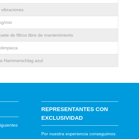
 vibraciones
kg/min
uete de filtros libre de mantenimiento
olimpieza
a Hammerschlag azul
REPRESENTANTES CON
EXCLUSIVIDAD
iguientes
Por nuestra experiencia conseguimos