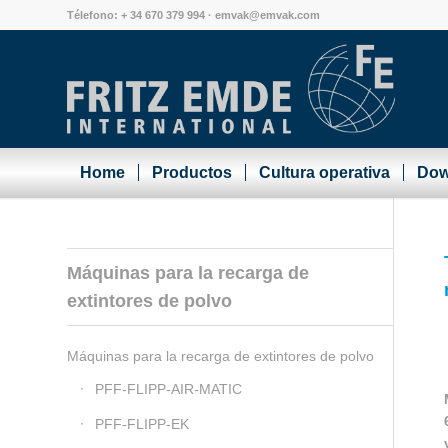
Télefono: + 34 670 379 994 ·
emvak@emvak.com
Home
Productos
Cultura operativa
Dow
Máquinas para la recarga de
extintores de polvo
Máquinas para la recarga de extintores de polvo
PFF-FLIPP-AIR-MATIC
PFF-FLIPP-EK