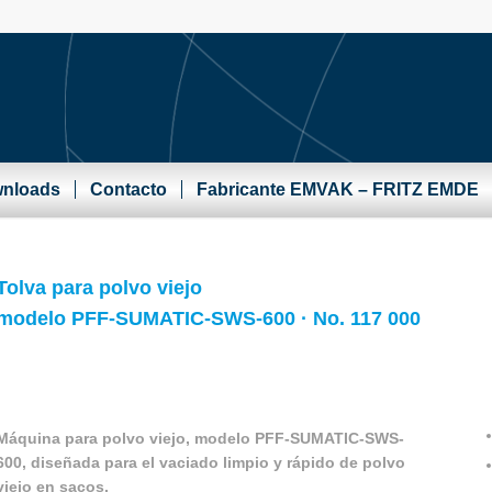
nloads
Contacto
Fabricante EMVAK – FRITZ EMDE
Tolva para polvo viejo
modelo PFF-SUMATIC-SWS-600 · No. 117 000
Máquina para polvo viejo, modelo PFF-SUMATIC-SWS-
600, diseñada para el vaciado limpio y rápido de polvo
viejo en sacos.