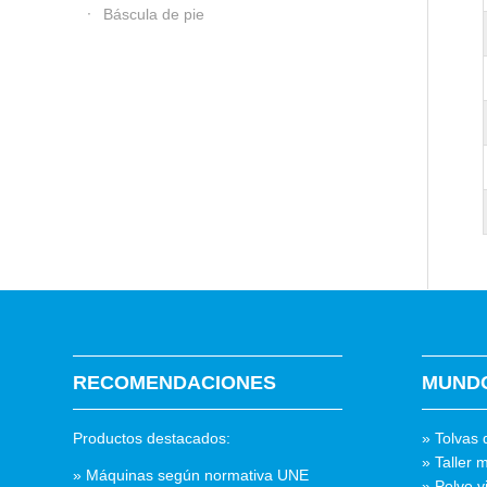
Báscula de pie
RECOMENDACIONES
MUND
Productos destacados:
» Tolvas 
» Taller m
» Máquinas según normativa UNE
» Polvo v