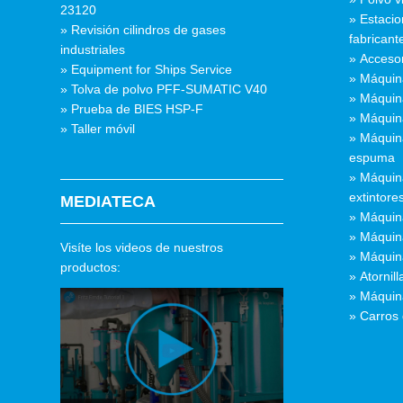
23120
» Estacio
» Revisión cilindros de gases
fabricant
industriales
» Acceso
» Equipment for Ships Service
» Máquin
» Tolva de polvo PFF-SUMATIC V40
» Máquin
» Prueba de BIES HSP-F
» Máquin
» Taller móvil
» Máquin
espuma
» Máquin
extintore
MEDIATECA
» Máquin
» Máquina
Visíte los videos de nuestros
» Máquin
productos:
» Atornil
» Máquin
» Carros 