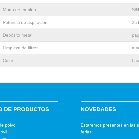
Modo de empleo
SIN
Potencia de aspiración
25 
Depósito metal
paq
Limpieza de filtros
aut
Color
Lac
O DE PRODUCTOS
NOVEDADES
de polvo
Estaremos presentes en las s
óvil
ferias:
iejo