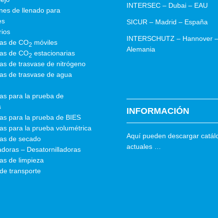
INTERSEC – Dubai – EAU
nes de llenado para
es
SICUR – Madrid – España
rios
INTERSCHUTZ – Hannover 
as de CO
móviles
2
Alemania
as de CO
estacionarias
2
as de trasvase de nitrógeno
as de trasvase de agua
as para la prueba de
s
INFORMACIÓN
as para la prueba de BIES
s para la prueba volumétrica
Aquí pueden descargar catál
as de secado
actuales …
ladoras – Desatornilladoras
as de limpieza
de transporte