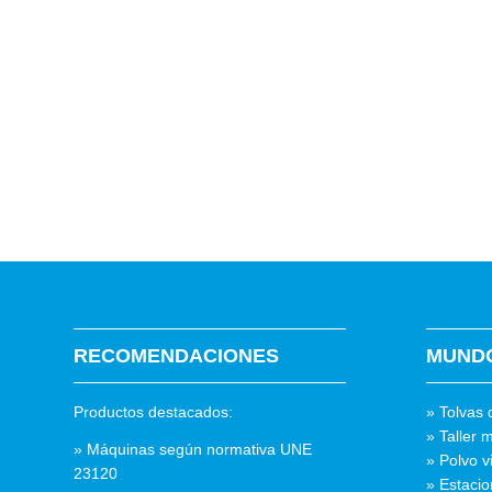
RECOMENDACIONES
MUND
Productos destacados:
» Tolvas 
» Taller m
» Máquinas según normativa UNE
» Polvo v
23120
» Estacio