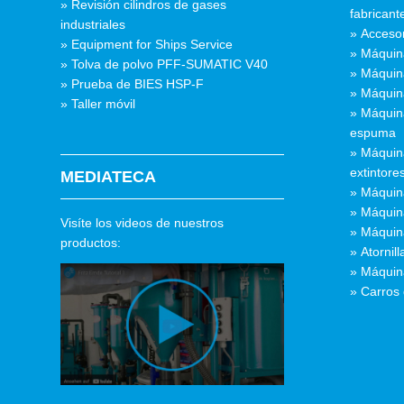
» Revisión cilindros de gases
fabricant
industriales
» Acceso
» Equipment for Ships Service
» Máquin
» Tolva de polvo PFF-SUMATIC V40
» Máquin
» Prueba de BIES HSP-F
» Máquin
» Taller móvil
» Máquin
espuma
» Máquin
extintore
MEDIATECA
» Máquin
» Máquina
Visíte los videos de nuestros
» Máquin
productos:
» Atornil
» Máquin
» Carros 