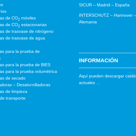
es
SICUR – Madrid – España
rios
INTERSCHUTZ – Hannover 
as de CO
móviles
2
Alemania
as de CO
estacionarias
2
as de trasvase de nitrógeno
as de trasvase de agua
as para la prueba de
s
INFORMACIÓN
as para la prueba de BIES
s para la prueba volumétrica
Aquí pueden descargar catál
as de secado
actuales …
ladoras – Desatornilladoras
as de limpieza
de transporte