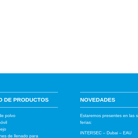
O DE PRODUCTOS
NOVEDADES
de polvo
Estaremos presentes en las s
óvil
ferias:
iejo
INTERSEC – Dubai – EAU
nes de llenado para