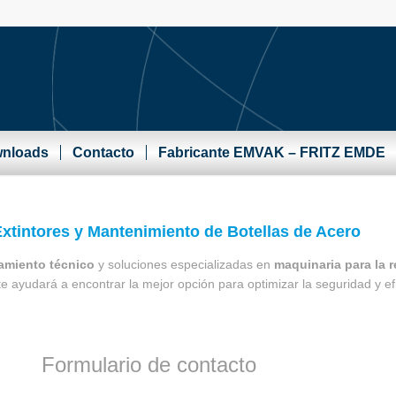
nloads
Contacto
Fabricante EMVAK – FRITZ EMDE
xtintores y Mantenimiento de Botellas de Acero
amiento técnico
y soluciones especializadas en
maquinaria para la 
te ayudará a encontrar la mejor opción para optimizar la seguridad y ef
Formulario de contacto