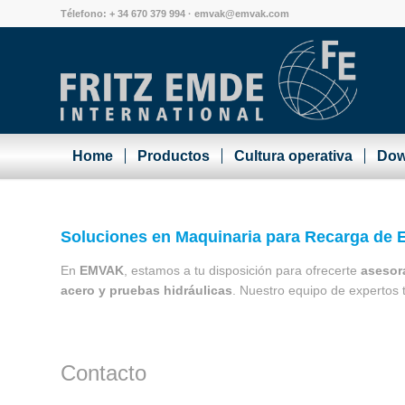
Télefono: + 34 670 379 994 ·
emvak@emvak.com
Home
Productos
Cultura operativa
Dow
Soluciones en Maquinaria para Recarga de E
En
EMVAK
, estamos a tu disposición para ofrecerte
asesor
acero y pruebas hidráulicas
. Nuestro equipo de expertos 
Contacto